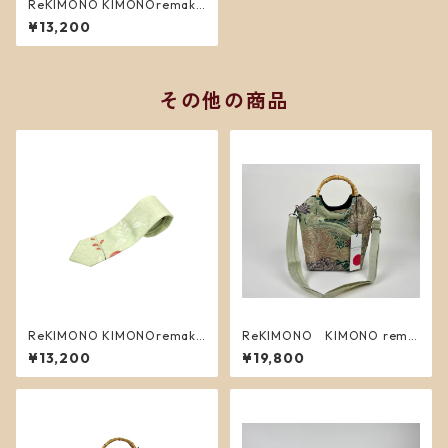
ReKIMONO KIMONOremake
necktie 1
¥13,200
その他の商品
ReKIMONO KIMONOremake
ReKIMONO KIMONO rema
necktie 2
kebag S ４
¥13,200
¥19,800