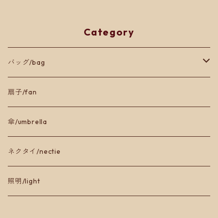
Category
バッグ/bag
トートバッグ
扇子/fan
ショルダーバッグ
傘/umbrella
ネクタイ/nectie
照明/light