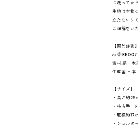
に洗ってか
生地は本物
立たないシ
ご理解をい
【商品詳細
品番:RE007
素材:絹・木
生産国:日本
【サイズ】
・高さ約2
・持ち手 外
・底横約17
・ショルダー