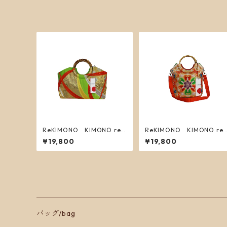
ReKIMONO KIMONO re
ReKIMONO KIMONO re
makebag L 7
makebag S 7
¥19,800
¥19,800
バッグ/bag