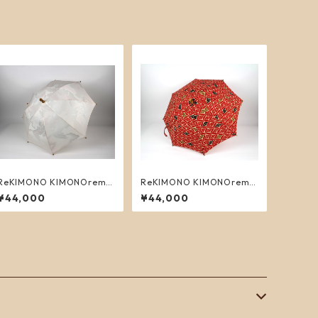
ReKIMONO KIMONOrema
ReKIMONO KIMONOrema
ke interior umbrella 2
ke interior umbrella 4
¥44,000
¥44,000