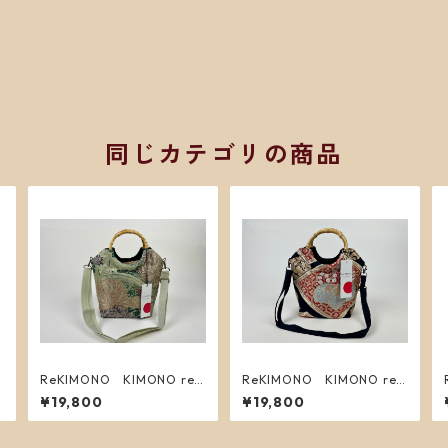
同じカテゴリの商品
ReKIMONO KIMONO re
ReKIMONO KIMONO re
makebag S ４
makebag S ３
¥19,800
¥19,800