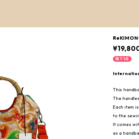
ReKIMON
¥19,80
残り1点
Internatio
This handba
The handles
Each item i
to the sewi
It comes wi
as a handba