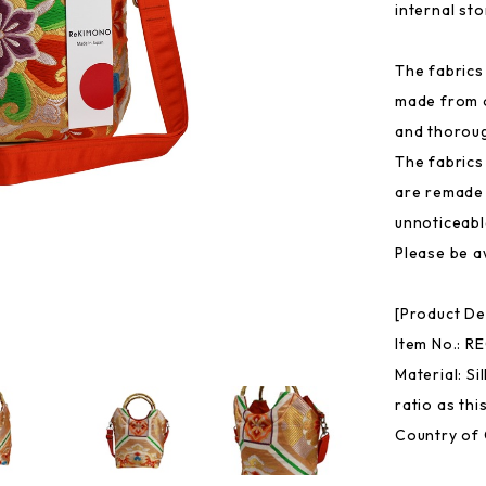
internal st
The fabrics 
made from o
and thorou
The fabrics
are remade 
unnoticeabl
Please be a
[Product De
Item No.: R
Material: Si
ratio as thi
Country of 