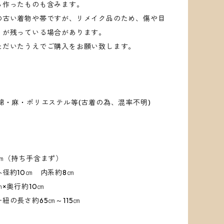
ら作ったものも含みます。
の古い着物や帯ですが、リメイク品のため、傷や目
ミが残っている場合があります。
ただいたうえでご購入をお願い致します。
】
綿・麻・ポリエステル等(古着の為、混率不明)
5㎝（持ち手含まず）
径約10㎝ 内系約8㎝
㎝×奥行約10㎝
紐の長さ約65㎝～115㎝