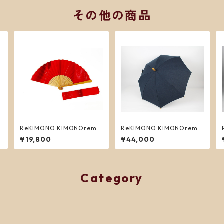
その他の商品
ReKIMONO KIMONOrema
ReKIMONO KIMONOrema
ke folding fan ４
ke interior umbrella 5
¥19,800
¥44,000
Category