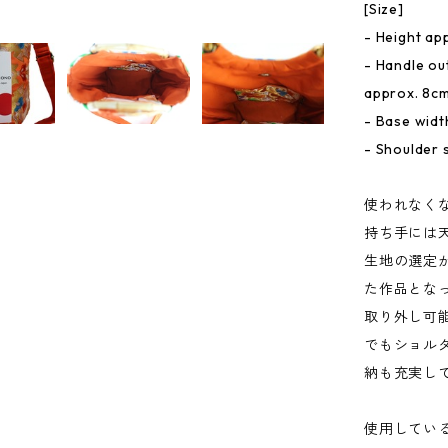
[Size]
- Height ap
- Handle ou
approx. 8c
- Base widt
- Shoulder 
使われなく
持ち手には
生地の選定
た作品とな
取り外し可
でもショル
納も充実し
使用してい