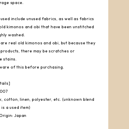
orage space.
used include unused fabrics, as well as fabrics
ld kimonos and obi that have been unstitched
ghly washed.
 are real old kimonos and obi, but because they
products, there may be scratches or
e stains.
ware of this before purchasing.
tails]
E007
lk, cotton, linen, polyester, etc. (unknown blend
s is a used item)
Origin: Japan