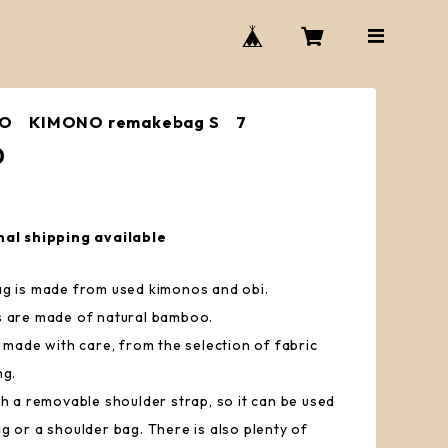
O KIMONO remakebag S 7
0
nal shipping available
g is made from used kimonos and obi.
 are made of natural bamboo.
s made with care, from the selection of fabric
ng.
th a removable shoulder strap, so it can be used
g or a shoulder bag. There is also plenty of